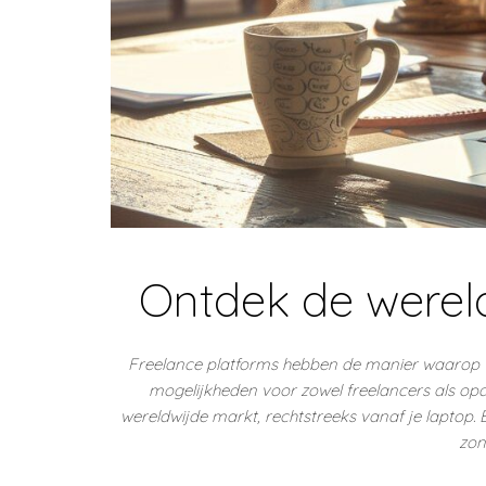
Ontdek de wereld
Freelance platforms hebben de manier waarop 
mogelijkheden voor zowel freelancers als opd
wereldwijde markt, rechtstreeks vanaf je laptop. 
zon