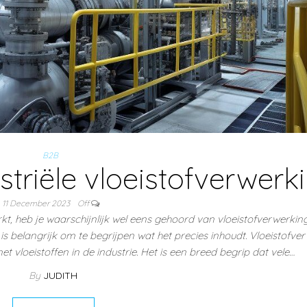
B2B
striële vloeistofverwerk
11 December 2023
Off
kt, heb je waarschijnlijk wel eens gehoord van vloeistofverwerking.
 is belangrijk om te begrijpen wat het precies inhoudt. Vloeistofve
vloeistoffen in de industrie. Het is een breed begrip dat vele…
By
JUDITH