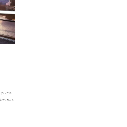
 op een
sterdam