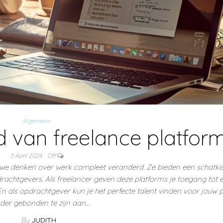
Algemeen
 van freelance platfor
5 April 2024
Off
we denken over werk compleet veranderd. Ze bieden een schatki
rachtgevers. Als freelancer geven deze platforms je toegang tot 
En als opdrachtgever kun je het perfecte talent vinden voor jouw p
der gebonden te zijn aan…
By
JUDITH