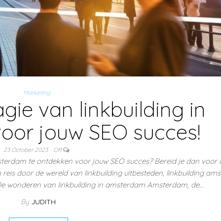
Marketing
ie van linkbuilding in
oor jouw SEO succes!
23 October 2023
Off
msterdam te ontdekken voor jouw SEO succes? Bereid je dan voor
is door de wereld van linkbuilding uitbesteden, linkbuilding am
 De wonderen van linkbuilding in amsterdam Amsterdam, de…
By
JUDITH