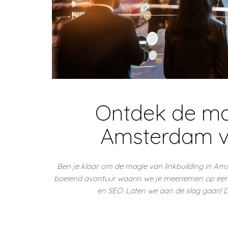
Ontdek de mag
Amsterdam v
Ben je klaar om de magie van linkbuilding in A
boeiend avontuur waarin we je meenemen op een re
en SEO. Laten we aan de slag gaan!