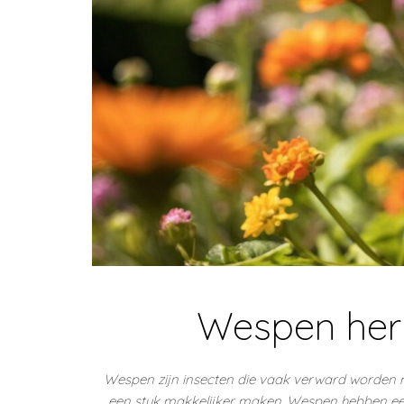
Wespen her
Wespen zijn insecten die vaak verward worden me
een stuk makkelijker maken. Wespen hebben een s