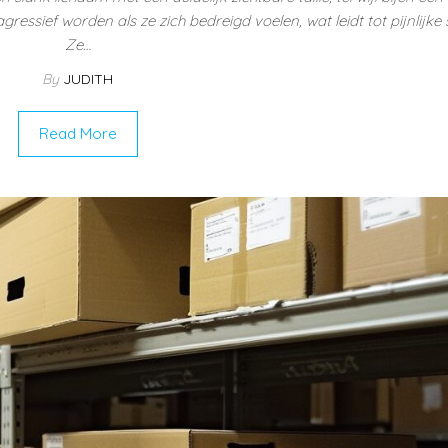
essief worden als ze zich bedreigd voelen, wat leidt tot pijnlijke 
Ze…
By
JUDITH
Read More