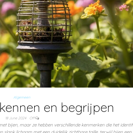
Algemeen
kennen en begrijpen
18 June 2024
Off
t bijen, maar ze hebben verschillende kenmerken die het identif
lank lichaam met een duidelijk zichtbare taille, terwijl bijen ee