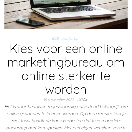
B2B
Marketing
Kies voor een online
marketingbureau om
online sterker te
worden
30 November 2022
Off
Het is voor bedrijven tegenwoordig ontzettend belangrijk om
online gevonden te kunnen worden. Op deze manier kan je
met jouw bedrijf de kans vergroten dat je een bredere
doelgroep aan kan spreken. Met een eigen webshop zorg je