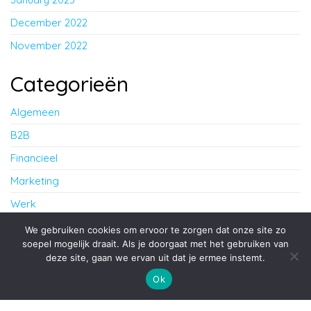
December 2022
November 2022
Categorieën
Algemeen
B2B
Financieel
Marketing
Werk
Zakelijk
We gebruiken cookies om ervoor te zorgen dat onze site zo
soepel mogelijk draait. Als je doorgaat met het gebruiken van
deze site, gaan we ervan uit dat je ermee instemt.
Proudly powered by
WordPress
|
Theme:
Envo Blog
Ok