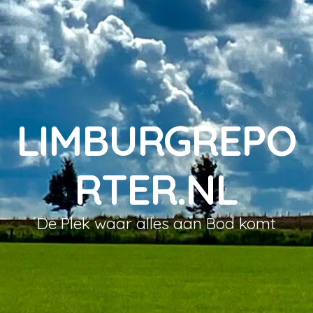
LIMBURGREPO
RTER.NL
De Plek waar alles aan Bod komt