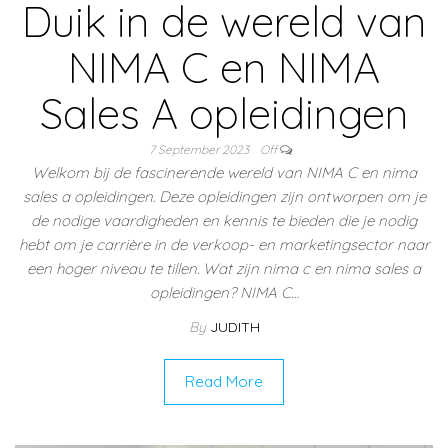
Duik in de wereld van
NIMA C en NIMA
Sales A opleidingen
7 September 2023
Off
Welkom bij de fascinerende wereld van NIMA C en nima
sales a opleidingen. Deze opleidingen zijn ontworpen om je
de nodige vaardigheden en kennis te bieden die je nodig
hebt om je carrière in de verkoop- en marketingsector naar
een hoger niveau te tillen. Wat zijn nima c en nima sales a
opleidingen? NIMA C…
By
JUDITH
Read More