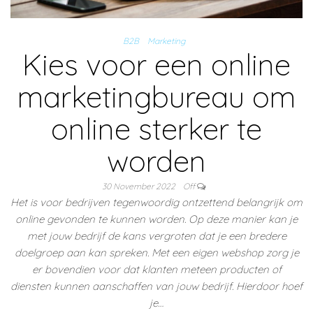
B2B
Marketing
Kies voor een online
marketingbureau om
online sterker te
worden
30 November 2022
Off
Het is voor bedrijven tegenwoordig ontzettend belangrijk om
online gevonden te kunnen worden. Op deze manier kan je
met jouw bedrijf de kans vergroten dat je een bredere
doelgroep aan kan spreken. Met een eigen webshop zorg je
er bovendien voor dat klanten meteen producten of
diensten kunnen aanschaffen van jouw bedrijf. Hierdoor hoef
je…