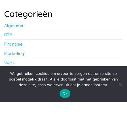
Categorieën
Algemeen
B2B
Financieel
Marketing
Werk
Zakelijk
We gebruiken cookies om ervoor te zorgen dat onze site zo
soepel mogelijk draait. Als je doorgaat met het gebruiken van
deze site, gaan we ervan uit dat je ermee instemt.
Proudly powered by
WordPress
|
Theme:
Envo Blog
Ok