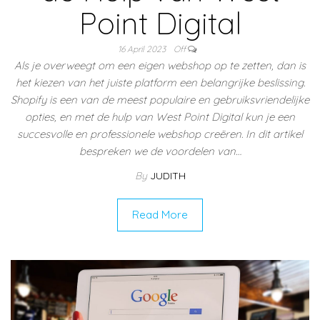
Point Digital
16 April 2023
Off
Als je overweegt om een eigen webshop op te zetten, dan is
het kiezen van het juiste platform een belangrijke beslissing.
Shopify is een van de meest populaire en gebruiksvriendelijke
opties, en met de hulp van West Point Digital kun je een
succesvolle en professionele webshop creëren. In dit artikel
bespreken we de voordelen van…
By
JUDITH
Read More