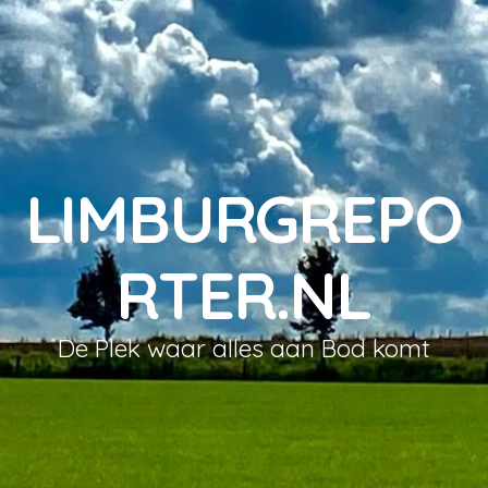
LIMBURGREPO
RTER.NL
De Plek waar alles aan Bod komt