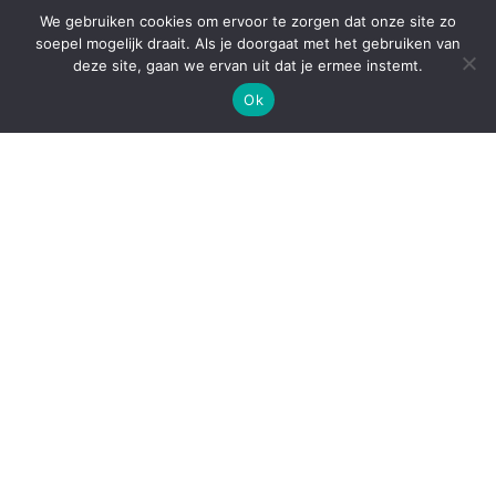
Zakelijk
We gebruiken cookies om ervoor te zorgen dat onze site zo
soepel mogelijk draait. Als je doorgaat met het gebruiken van
deze site, gaan we ervan uit dat je ermee instemt.
Proudly powered by
WordPress
|
Theme:
Envo Blog
Ok