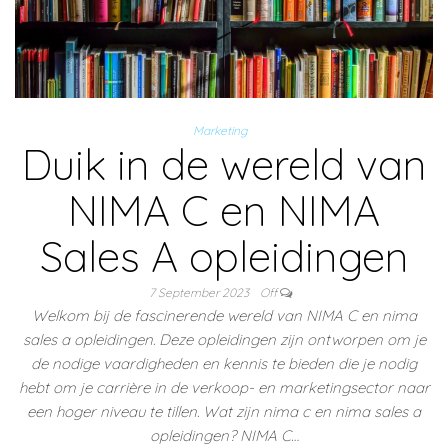
Marketing
Duik in de wereld van
NIMA C en NIMA
Sales A opleidingen
7 September 2023
Off
Welkom bij de fascinerende wereld van NIMA C en nima
sales a opleidingen. Deze opleidingen zijn ontworpen om je
de nodige vaardigheden en kennis te bieden die je nodig
hebt om je carrière in de verkoop- en marketingsector naar
een hoger niveau te tillen. Wat zijn nima c en nima sales a
opleidingen? NIMA C…