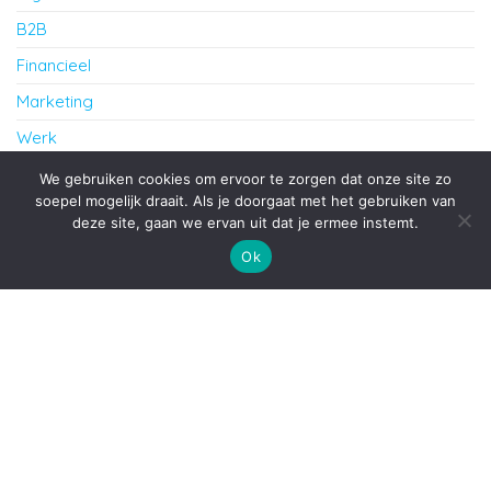
B2B
Financieel
Marketing
Werk
Zakelijk
We gebruiken cookies om ervoor te zorgen dat onze site zo
soepel mogelijk draait. Als je doorgaat met het gebruiken van
deze site, gaan we ervan uit dat je ermee instemt.
Proudly powered by
WordPress
|
Theme:
Envo Blog
Ok