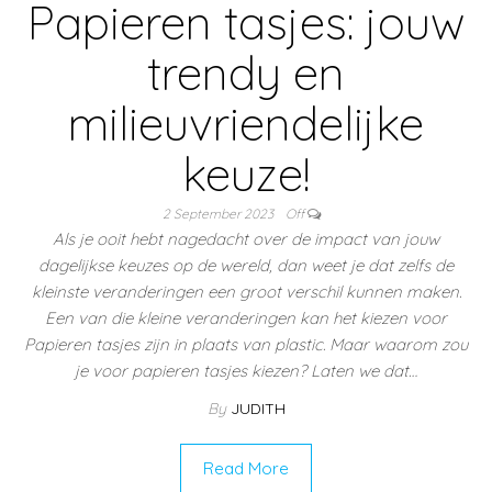
Papieren tasjes: jouw
trendy en
milieuvriendelijke
keuze!
2 September 2023
Off
Als je ooit hebt nagedacht over de impact van jouw
dagelijkse keuzes op de wereld, dan weet je dat zelfs de
kleinste veranderingen een groot verschil kunnen maken.
Een van die kleine veranderingen kan het kiezen voor
Papieren tasjes zijn in plaats van plastic. Maar waarom zou
je voor papieren tasjes kiezen? Laten we dat…
By
JUDITH
Read More