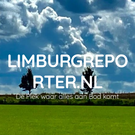
LIMBURGREPO
RTER.NL
De Plek waar alles aan Bod komt