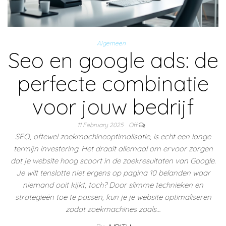
Algemeen
Seo en google ads: de
perfecte combinatie
voor jouw bedrijf
11 February 2025
Off
SEO, oftewel zoekmachineoptimalisatie, is echt een lange
termijn investering. Het draait allemaal om ervoor zorgen
dat je website hoog scoort in de zoekresultaten van Google.
Je wilt tenslotte niet ergens op pagina 10 belanden waar
niemand ooit kijkt, toch? Door slimme technieken en
strategieën toe te passen, kun je je website optimaliseren
zodat zoekmachines zoals…