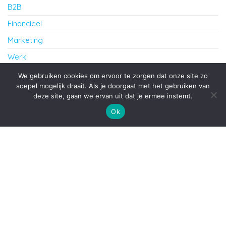
B2B
Financieel
Marketing
Werk
Zakelijk
We gebruiken cookies om ervoor te zorgen dat onze site zo
soepel mogelijk draait. Als je doorgaat met het gebruiken van
deze site, gaan we ervan uit dat je ermee instemt.
Proudly powered by
WordPress
|
Theme:
Envo Blog
Ok