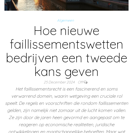
Algemeen
Hoe nieuwe
faillissementswetten
bedrijven een tweede
kans geven
25 December 2024
Off
Het faillissementsrecht is een fascinerend en soms
verwarrend domein, waarin wetgeving een cruciale rol
speelt. De regels en voorschriften die rondom faillissementen
gelden, zijn namelijk niet zomaar uit de lucht komen vallen.
Ze zijn door de jaren heen gevormd en aangepast om te
reageren op economische realiteiten, juridische
ontwikkelingen en maatschappelijke behoeften. Maar wat