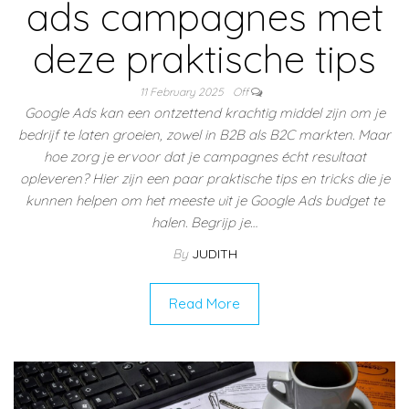
ads campagnes met
deze praktische tips
11 February 2025
Off
Google Ads kan een ontzettend krachtig middel zijn om je
bedrijf te laten groeien, zowel in B2B als B2C markten. Maar
hoe zorg je ervoor dat je campagnes écht resultaat
opleveren? Hier zijn een paar praktische tips en tricks die je
kunnen helpen om het meeste uit je Google Ads budget te
halen. Begrijp je…
By
JUDITH
Read More