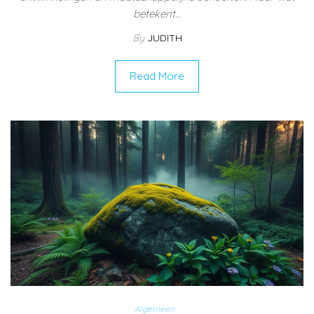
betekent…
By
JUDITH
Read More
Algemeen