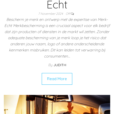
Echt
7 November 2024
Off
Bescherm je merk en ontwerp met de expertise van Merk-
Echt Merkbescherming is een cruciaal aspect voor elk bedrijf
dat zijn producten of diensten in de markt wil zetten. Zonder
adequate bescherming van je merk loop je het risico dat
anderen jouw naam, logo of andere onderscheidende
kenmerken misbruiken. Dit kan leiden tot verwarring bij
consumenten…
By
JUDITH
Read More