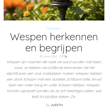
Algemeen
Wespen herkennen
en begrijpen
18 June 2024
Off
Wespen zijn insecten die vaak verward worden met bijen,
maar ze hebben verschillende kenmerken die het
identificeren een stuk makkelijker maken. Wespen hebben
een slank lichaam met een duidelijk zichtbare taille, terwijl
bijen een meer harig en voller lichaam hebben. Wespen
kunnen agressief worden als ze zich bedreigd voelen, wat
leidt tot pijnlijke steken. Ze…
By
JUDITH