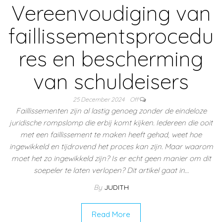
Vereenvoudiging van
faillissementsprocedu
res en bescherming
van schuldeisers
25 December 2024
Off
Faillissementen zijn al lastig genoeg zonder de eindeloze
juridische rompslomp die erbij komt kijken. Iedereen die ooit
met een faillissement te maken heeft gehad, weet hoe
ingewikkeld en tijdrovend het proces kan zijn. Maar waarom
moet het zo ingewikkeld zijn? Is er echt geen manier om dit
soepeler te laten verlopen? Dit artikel gaat in…
By
JUDITH
Read More