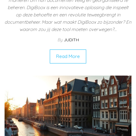
manieren om hun documenten veilig en georganiseerd te
beheren. DigiBoox is een innovatieve oplossing die inspeelt
op deze behoefte en een revolutie teweegbrengt in
documentbeheer. Maar wat maakt DigiBoox zo bijzonder? En
waarom zou jij deze tool moeten overwegen?…
By
JUDITH
Read More