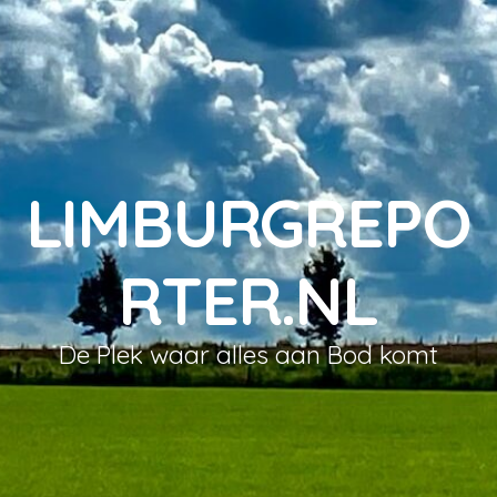
LIMBURGREPO
RTER.NL
De Plek waar alles aan Bod komt